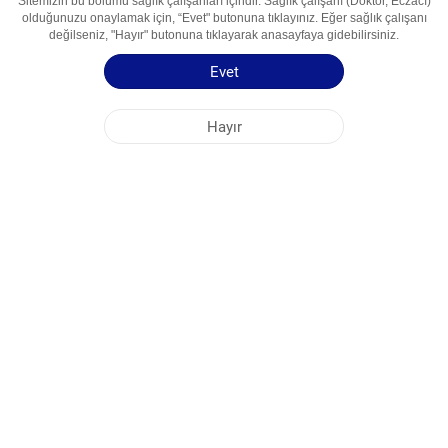
Sitemizin bu bölümü sağlık çalışanları içindir. Sağlık çalışanı (Doktor, Eczacı)
mg (12.5 mg deksketoprofen'e eşdeğer) ve 2.5 mg
olduğunuzu onaylamak için, “Evet" butonuna tıklayınız. Eğer sağlık çalışanı
değilseniz, "Hayır" butonuna tıklayarak anasayfaya gidebilirsiniz.
tiyokolşikosid;
Kullanım Alanları
harici kullanım için kas gevşeticiler ve steroid
Evet
olmayan antienflamatuar ilaçlar
Kullanma Talimatı
Hayır
NOBEL ÖZBEKİSTAN
MERKEZ OFİS
FABRİKA ADRESLERİ
SİTE HARİTASI
DİĞER
SOSYAL MEDYA
Sitemizden en iyi şekilde faydalanabilmeniz için çerezler kullanılmaktadır. Bu siteye
giriş yaparak çerez kullanımını kabul etmiş bulunuyorsunuz. Daha fazla bilgi için