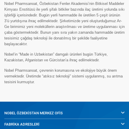
Nobel Pharmsanoat, Özbekistan Fenler Akademisi’nin Bitkisel Maddeler
Kimyası Enstitüsü ile yerli şifalı bitkiler bazında ilaç üretimi yolunda sıkı
işbirliği içerisindedir. Bugün yerli hammadde ile üretilen 5 çeşit ürünün
3’ü yurtdışına ihraç edilmektedir. Şirketimizde yeni oluşturduğumuz Ar-
Ge birimimiz yeni moleküllerin araştırılması ve üretime uygulanması için
çaba göstermektedir. Bunun yanı sıra yakın zamanda hammadde üretim
tesisimiz çağdaş teknoloji ile donatılmış bir şekilde faaliyetine
başlayacaktır.
Nobel’in “Made in Uzbekistan” damgalı ürünleri bugün Türkiye,
Kazakistan, Afganistan ve Gürcistan’a ihraç edilmektedir.
Nobel Pharmsanoat, çevrenin korumasına ve ekolojiye büyük önem
vermektedir. Üretimde “atıksız teknoloji” sistemi uygulanmış, su arıtma
tesisini kurmuştur.
NOBEL ÖZBEKİSTAN
MERKEZ OFİS
FABRİKA ADRESLERİ