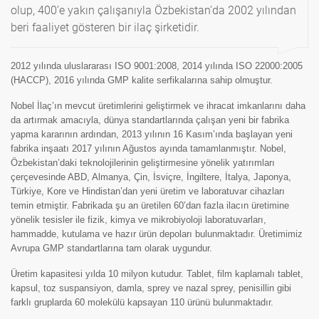
olup, 400’e yakın çalışanıyla Özbekistan’da 2002 yılından
beri faaliyet gösteren bir ilaç şirketidir.
2012 yılında uluslararası ISO 9001:2008, 2014 yılında ISO 22000:2005
(HACCP), 2016 yılında GMP kalite serfikalarına sahip olmuştur.
Nobel İlaç’ın mevcut üretimlerini geliştirmek ve ihracat imkanlarını daha
da artırmak amacıyla, dünya standartlarında çalışan yeni bir fabrika
yapma kararının ardından, 2013 yılının 16 Kasım’ında başlayan yeni
fabrika inşaatı 2017 yılının Ağustos ayında tamamlanmıştır. Nobel,
Özbekistan’daki teknolojilerinin geliştirmesine yönelik yatırımları
çerçevesinde ABD, Almanya, Çin, İsviçre, İngiltere, İtalya, Japonya,
Türkiye, Kore ve Hindistan’dan yeni üretim ve laboratuvar cihazları
temin etmiştir. Fabrikada şu an üretilen 60’dan fazla ilacın üretimine
yönelik tesisler ile fizik, kimya ve mikrobiyoloji laboratuvarları,
hammadde, kutulama ve hazır ürün depoları bulunmaktadır. Üretimimiz
Avrupa GMP standartlarına tam olarak uygundur.
Üretim kapasitesi yılda 10 milyon kutudur. Tablet, film kaplamalı tablet,
kapsul, toz suspansiyon, damla, sprey ve nazal sprey, penisillin gibi
farklı gruplarda 60 molekülü kapsayan 110 ürünü bulunmaktadır.