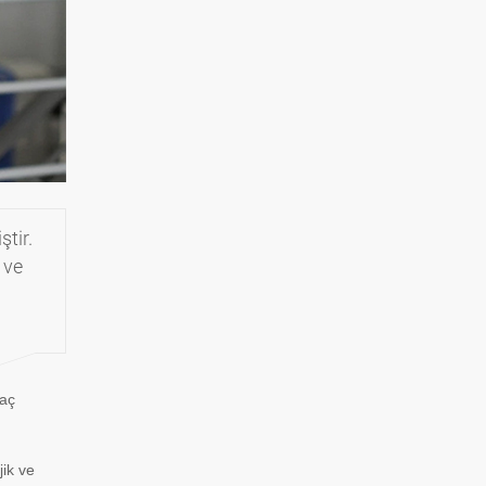
ştir.
 ve
laç
jik ve