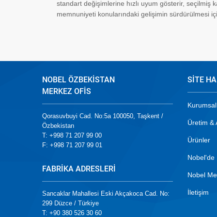
standart değişimlerine hızlı uyum gösterir, seçilmiş k
memnuniyeti konularındaki gelişimin sürdürülmesi için
NOBEL ÖZBEKİSTAN
SİTE HA
MERKEZ OFİS
Kurumsal
Qorasuvbuyi Cad. No:5a 100050, Taşkent /
Üretim &
Özbekistan
T: +998 71 207 99 00
Ürünler
F: +998 71 207 99 01
Nobel'de 
FABRİKA ADRESLERİ
Nobel Me
İletişim
Sancaklar Mahallesi Eski Akçakoca Cad. No:
299 Düzce / Türkiye
T: +90 380 526 30 60