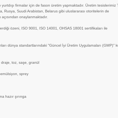
 ve yurtdışı firmalar için de fason üretim yapmaktadır. Üretim tesislerimiz 
na, Rusya, Suudi Arabistan, Belarus gibi uluslararası otoritelerin de
ı açısından onaylanmaktadır.
österdiği özeni, ISO 9001, ISO 14001, OHSAS 18001 sertifikaları ile
mları dünya standartlarındaki "Güncel İyi Üretim Uygulamaları (GMP)" k
, draje, toz, saşe, granül
 emülsiyon, sprey
ıma hazır şırınga