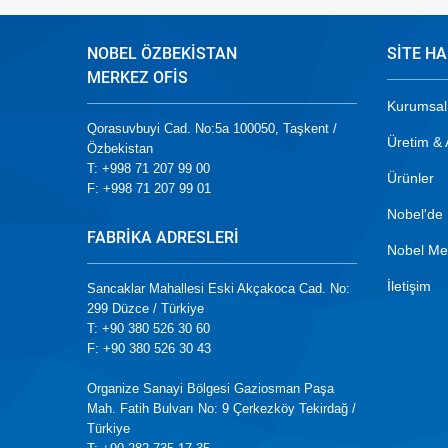
NOBEL ÖZBEKİSTAN
SİTE HA
MERKEZ OFİS
Kurumsal
Qorasuvbuyi Cad. No:5a 100050, Taşkent /
Üretim &
Özbekistan
T: +998 71 207 99 00
Ürünler
F: +998 71 207 99 01
Nobel'de 
FABRİKA ADRESLERİ
Nobel Me
İletişim
Sancaklar Mahallesi Eski Akçakoca Cad. No:
299 Düzce / Türkiye
T: +90 380 526 30 60
F: +90 380 526 30 43
Organize Sanayi Bölgesi Gaziosman Paşa
Mah. Fatih Bulvarı No: 9 Çerkezköy Tekirdağ /
Türkiye