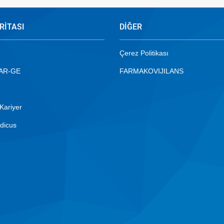
RİTASI
DİĞER
Çerez Politikası
 AR-GE
FARMAKOVIJILANS
Kariyer
dicus