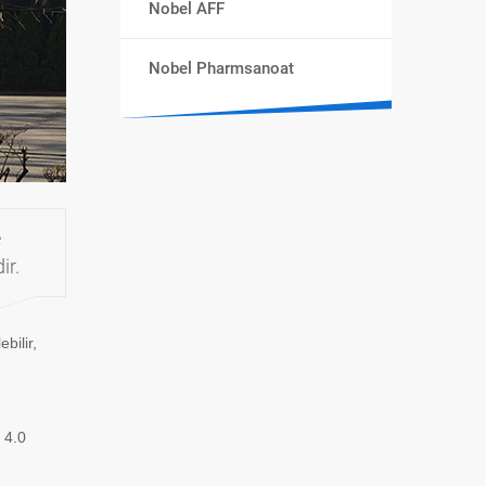
Nobel AFF
Nobel Pharmsanoat
e
ir.
bilir,
i 4.0