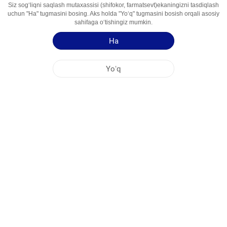
Siz sogʻliqni saqlash mutaxassisi (shifokor, farmatsevt)ekaningizni tasdiqlash
(deksketoprofen 12,5 mg ekvivalenti) va
uchun "Ha" tugmasini bosing. Aks holda "Yoʻq" tugmasini bosish orqali asosiy
tiokolxikozid 2,5 mg;
sahifaga oʻtishingiz mumkin.
Foydalanish
mushak gevşetici va tashqi foydalanish uchun
Ha
Sohalari
steroid bo'lmagan yallig'lanishga qarshi dorilar
Qoʻllash yoʻriqnomasi
Yoʻq
NOBEL OʻZBEKISTON
MARKAZİY OFIS
FABRIKA MANZILLARI
SAYT HARITASI
BOSHQA
IJTIMOIY MEDIA
Saytimizdan maksimal darajada foydalanishingiz uchun Cookie fayllari qoʻllaniladi.
Ushbu saytga kirib, Cookie fayllardan foydalanishga rozilik bildirmoqdasiz. Qoʻshimcha