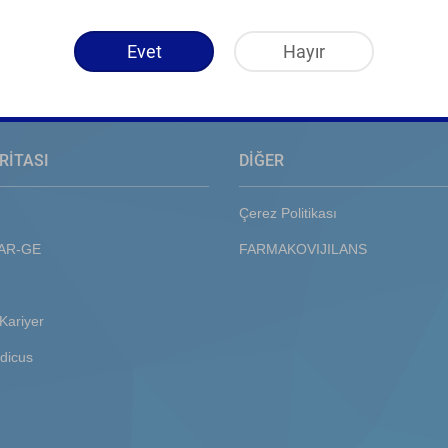
Evet
Hayır
RİTASI
DİĞER
Çerez Politikası
 AR-GE
FARMAKOVIJILANS
Kariyer
dicus