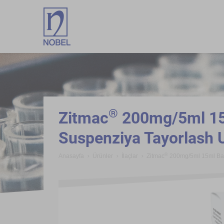
;
®
Zitmac
200mg/5ml 15m
Suspenziya Tayorlash
®
Anasayfa
Ürünler
İlaçlar
Zitmac
200mg/5ml 15ml Ban