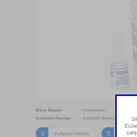
Etkin Madde
Azitromitsin
Kullanım Alanları
Antibiotik (Makrolid Guruhi)
Si
Eczac
çalış
Kullanma Talimatı
Kısa Ürün