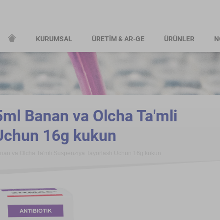
KURUMSAL
ÜRETİM & AR-GE
ÜRÜNLER
N
l Banan va Olcha Ta'mli
 Uchun 16g kukun
an va Olcha Ta'mli Suspenziya Tayorlash Uchun 16g kukun