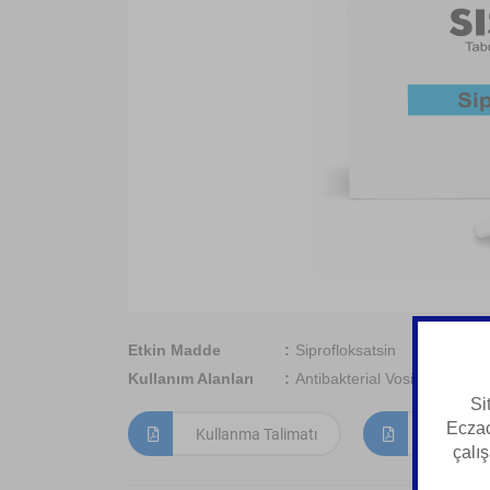
Etkin Madde
Siprofloksatsin
Kullanım Alanları
Antibakterial Vosita (Ftorxin
Si
Eczac
Kullanma Talimatı
Kısa Ürün
çalış