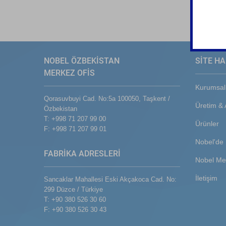
NOBEL ÖZBEKİSTAN
SİTE HA
MERKEZ OFİS
Kurumsal
Qorasuvbuyi Cad. No:5a 100050, Taşkent /
Üretim &
Özbekistan
T: +998 71 207 99 00
Ürünler
F: +998 71 207 99 01
Nobel'de 
FABRİKA ADRESLERİ
Nobel Me
İletişim
Sancaklar Mahallesi Eski Akçakoca Cad. No:
299 Düzce / Türkiye
T: +90 380 526 30 60
F: +90 380 526 30 43