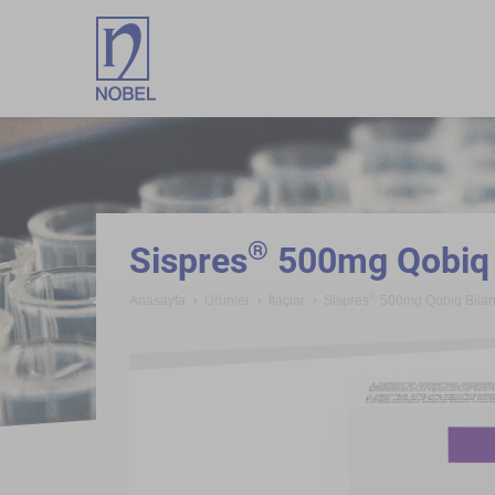
;
®
Sispres
500mg Qobiq 
®
Anasayfa
Ürünler
İlaçlar
Sispres
500mg Qobiq Bilan