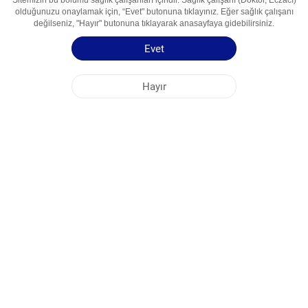
Sitemizin bu bölümü sağlık çalışanları içindir. Sağlık çalışanı (Doktor, Eczacı)
olduğunuzu onaylamak için, “Evet" butonuna tıklayınız. Eğer sağlık çalışanı
değilseniz, "Hayır" butonuna tıklayarak anasayfaya gidebilirsiniz.
Etkin Madde
Simavstatin
Kullanım Alanları
Gipolipidemik Vosita
Evet
Kullanma Talimatı
Kısa Ürün Bilgisi
Hayır
NOBEL ÖZBEKİSTAN
MERKEZ OFİS
FABRİKA ADRESLERİ
SİTE HARİTASI
DİĞER
SOSYAL MEDYA
Sitemizden en iyi şekilde faydalanabilmeniz için çerezler kullanılmaktadır. Bu siteye
giriş yaparak çerez kullanımını kabul etmiş bulunuyorsunuz. Daha fazla bilgi için