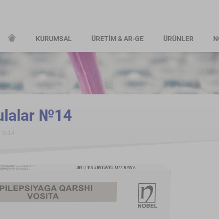
KURUMSAL
ÜRETİM & AR-GE
ÜRÜNLER
N
lalar №14
r №14