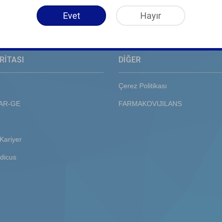
Evet
Hayır
RİTASI
DİĞER
Çerez Politikası
 AR-GE
FARMAKOVIJILANS
Kariyer
dicus