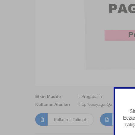
Etkin Madde
Pregabalin
Kullanım Alanları
Epilepsiyaga Qarshi Vosita
Si
Eczac
Kullanma Talimatı
Kısa Ürün
çalış