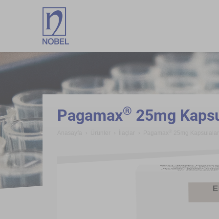
;
®
Pagamax
25mg Kapsu
®
Anasayfa
Ürünler
İlaçlar
Pagamax
25mg Kapsulala