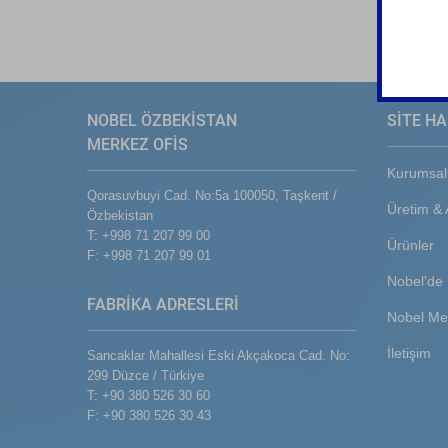
NOBEL ÖZBEKİSTAN
SİTE HA
MERKEZ OFİS
Kurumsal
Qorasuvbuyi Cad. No:5a 100050, Taşkent /
Üretim &
Özbekistan
T: +998 71 207 99 00
Ürünler
F: +998 71 207 99 01
Nobel'de 
FABRİKA ADRESLERİ
Nobel Me
İletişim
Sancaklar Mahallesi Eski Akçakoca Cad. No:
299 Düzce / Türkiye
T: +90 380 526 30 60
F: +90 380 526 30 43