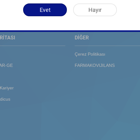
Evet
Hayır
RİTASI
DİĞER
Çerez Politikası
 AR-GE
FARMAKOVIJILANS
Kariyer
dicus