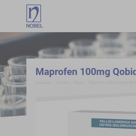
;
Maprofen 100mg Qobiq
Anasayfa
Ürünler
İlaçlar
Maprofen 100mg Qobiq Bila