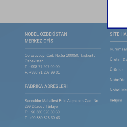
NOBEL ÖZBEKİSTAN
SİTE HA
MERKEZ OFİS
Kurumsal
Qorasuvbuyi Cad. No:5a 100050, Taşkent /
Üretim &
Özbekistan
T: +998 71 207 99 00
Ürünler
F: +998 71 207 99 01
Nobel'de 
FABRİKA ADRESLERİ
Nobel Me
İletişim
Sancaklar Mahallesi Eski Akçakoca Cad. No:
299 Düzce / Türkiye
T: +90 380 526 30 60
F: +90 380 526 30 43