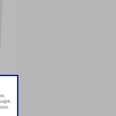
or,
sağlık
siniz.