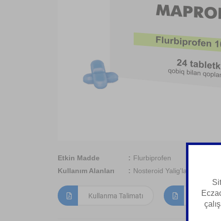
Etkin Madde
Flurbiprofen
Kullanım Alanları
Nosteroid Yalig'lanishga Qar
Si
Eczac
Kullanma Talimatı
Kısa Ürün
çalış