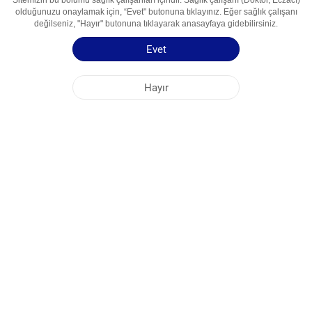
Sitemizin bu bölümü sağlık çalışanları içindir. Sağlık çalışanı (Doktor, Eczacı)
olduğunuzu onaylamak için, “Evet" butonuna tıklayınız. Eğer sağlık çalışanı
değilseniz, "Hayır" butonuna tıklayarak anasayfaya gidebilirsiniz.
Etkin Madde
Atorvastatin
Kullanım Alanları
Gipolipidemik Vosita
Evet
Kullanma Talimatı
Kısa Ürün Bilgisi
Hayır
NOBEL ÖZBEKİSTAN
MERKEZ OFİS
FABRİKA ADRESLERİ
SİTE HARİTASI
DİĞER
SOSYAL MEDYA
Sitemizden en iyi şekilde faydalanabilmeniz için çerezler kullanılmaktadır. Bu siteye
giriş yaparak çerez kullanımını kabul etmiş bulunuyorsunuz. Daha fazla bilgi için