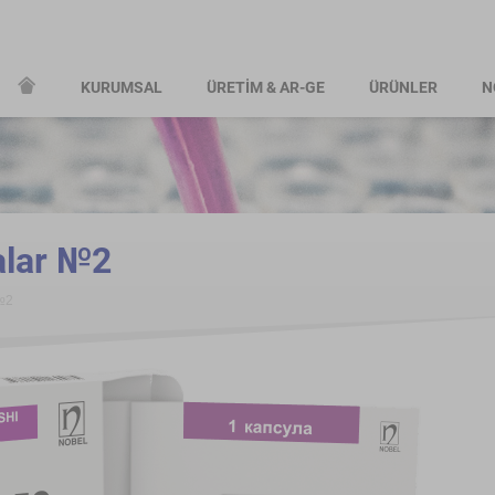
KURUMSAL
ÜRETİM & AR-GE
ÜRÜNLER
N
lar №2
№2