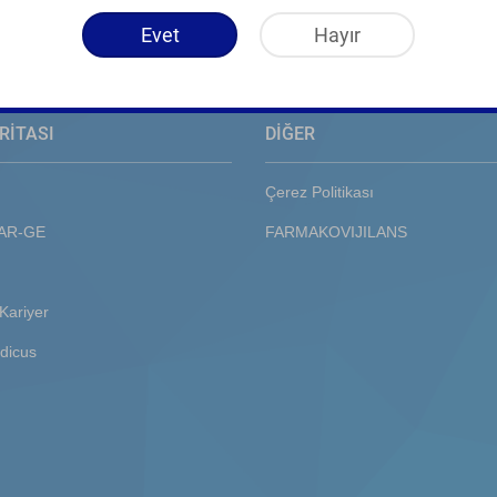
Evet
Hayır
RİTASI
DİĞER
Çerez Politikası
 AR-GE
FARMAKOVIJILANS
Kariyer
dicus