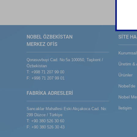
NOBEL ÖZBEKİSTAN
SİTE HA
MERKEZ OFİS
Kurumsal
Qorasuvbuyi Cad. No:5a 100050, Taşkent /
Üretim &
Özbekistan
T: +998 71 207 99 00
Ürünler
F: +998 71 207 99 01
Nobel'de 
FABRİKA ADRESLERİ
Nobel Me
İletişim
Sancaklar Mahallesi Eski Akçakoca Cad. No:
299 Düzce / Türkiye
T: +90 380 526 30 60
F: +90 380 526 30 43