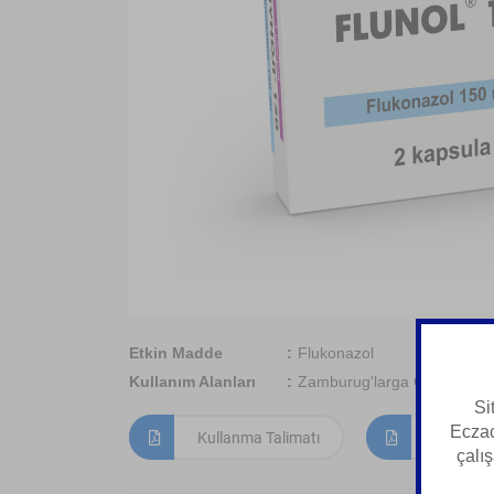
Etkin Madde
Flukonazol
Kullanım Alanları
Zamburug'larga Qarshi Vosi
Si
Eczac
Kullanma Talimatı
Kısa Ürün
çalış