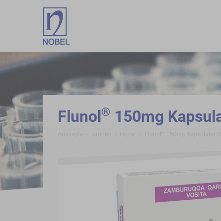
;
®
Flunol
150mg Kapsula
®
Anasayfa
Ürünler
İlaçlar
Flunol
150mg Kapsulalar 