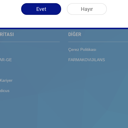
Evet
Hayır
RİTASI
DİĞER
Çerez Politikası
 AR-GE
FARMAKOVIJILANS
Kariyer
dicus