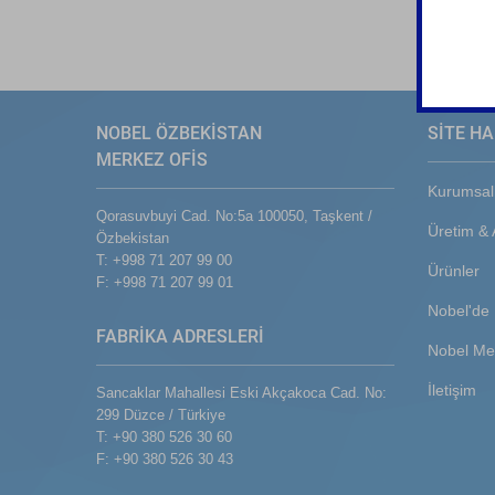
NOBEL ÖZBEKİSTAN
SİTE HA
MERKEZ OFİS
Kurumsal
Qorasuvbuyi Cad. No:5a 100050, Taşkent /
Üretim &
Özbekistan
T: +998 71 207 99 00
Ürünler
F: +998 71 207 99 01
Nobel'de 
FABRİKA ADRESLERİ
Nobel Me
İletişim
Sancaklar Mahallesi Eski Akçakoca Cad. No:
299 Düzce / Türkiye
T: +90 380 526 30 60
F: +90 380 526 30 43