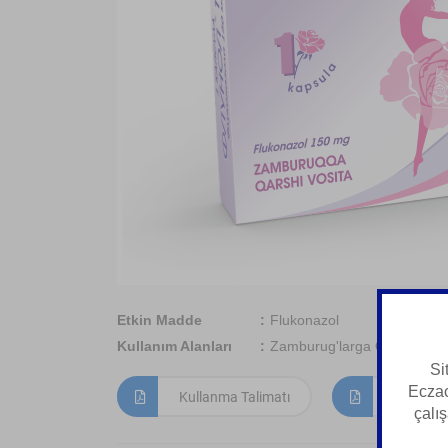
Etkin Madde
Flukonazol
Kullanım Alanları
Zamburug'larga Qarshi Vosi
Si
Eczac
Kullanma Talimatı
Kısa Ürün
çalış