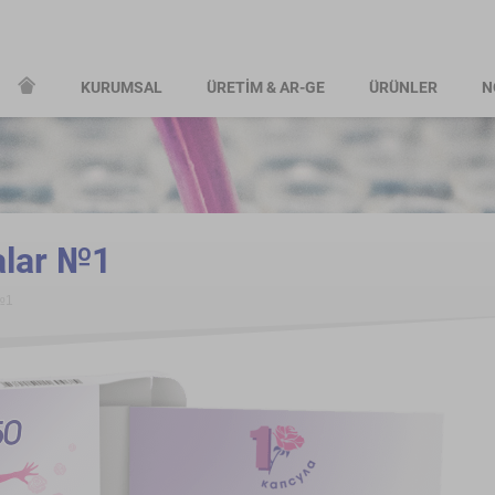
KURUMSAL
ÜRETİM & AR-GE
ÜRÜNLER
N
lar №1
№1