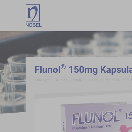
;
®
Flunol
150mg Kapsula
®
Anasayfa
Ürünler
İlaçlar
Flunol
150mg Kapsulalar 