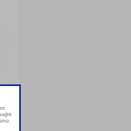
or,
sağlık
siniz.