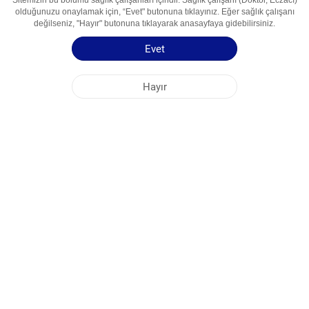
Sitemizin bu bölümü sağlık çalışanları içindir. Sağlık çalışanı (Doktor, Eczacı)
olduğunuzu onaylamak için, “Evet" butonuna tıklayınız. Eğer sağlık çalışanı
değilseniz, "Hayır" butonuna tıklayarak anasayfaya gidebilirsiniz.
Etkin Madde
Etodolak
Kullanım Alanları
Nosteroid Yalig'lanishga Qarsi Vosita
Evet
Kullanma Talimatı
Kısa Ürün Bilgisi
Hayır
NOBEL ÖZBEKİSTAN
MERKEZ OFİS
FABRİKA ADRESLERİ
SİTE HARİTASI
DİĞER
SOSYAL MEDYA
Sitemizden en iyi şekilde faydalanabilmeniz için çerezler kullanılmaktadır. Bu siteye
giriş yaparak çerez kullanımını kabul etmiş bulunuyorsunuz. Daha fazla bilgi için