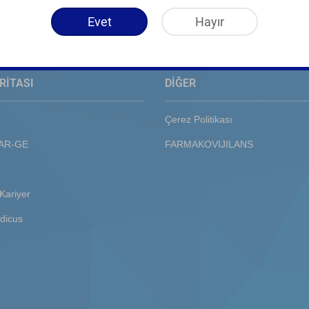
Evet
Hayır
RİTASI
DİĞER
Çerez Politikası
 AR-GE
FARMAKOVIJILANS
Kariyer
dicus