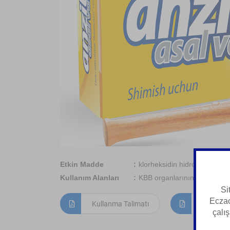
Etkin Madde
klorheksidin hidroklorür, be
Kullanım Alanları
KBB organlarının hastalıklar
Si
Eczac
Kullanma Talimatı
Kısa Ürün
çalış