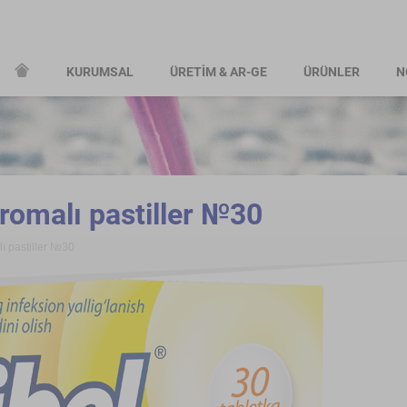
KURUMSAL
ÜRETİM & AR-GE
ÜRÜNLER
N
romalı pastiller №30
ı pastiller №30