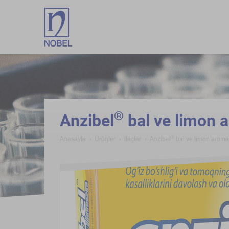
;
®
Anzibel
bal ve limon a
®
Anasayfa
Ürünler
İlaçlar
Anzibel
bal ve limon aromal