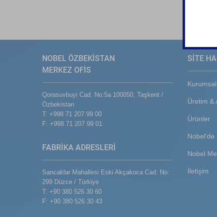
NOBEL ÖZBEKİSTAN
SİTE HA
MERKEZ OFİS
Kurumsal
Qorasuvbuyi Cad. No:5a 100050, Taşkent /
Üretim &
Özbekistan
T: +998 71 207 99 00
Ürünler
F: +998 71 207 99 01
Nobel'de 
FABRİKA ADRESLERİ
Nobel Me
İletişim
Sancaklar Mahallesi Eski Akçakoca Cad. No:
299 Düzce / Türkiye
T: +90 380 526 30 60
F: +90 380 526 30 43