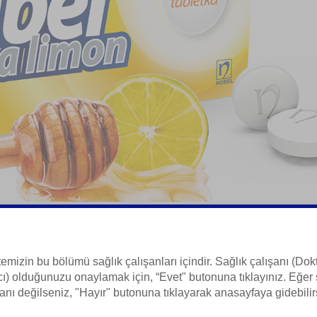
nzokain, enoksolon
ının tedavisi
temizin bu bölümü sağlık çalışanları içindir. Sağlık çalışanı (Dokt
ı) olduğunuzu onaylamak için, “Evet" butonuna tıklayınız. Eğer 
 Bilgisi
anı değilseniz, "Hayır" butonuna tıklayarak anasayfaya gidebilir