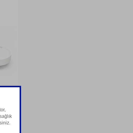
or,
sağlık
siniz.