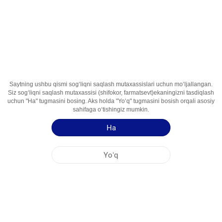
Faol İngredient
Alendron Kislotasi
Foydalanish
Suayk Rezorbsiyasini Ingibitori
Sohalari
Qoʻllash yoʻriqnomasi
Mahsulot haqida qisqa maʻlumot
Saytning ushbu qismi sogʻliqni saqlash mutaxassislari uchun moʻljallangan.
Siz sogʻliqni saqlash mutaxassisi (shifokor, farmatsevt)ekaningizni tasdiqlash
uchun "Ha" tugmasini bosing. Aks holda "Yoʻq" tugmasini bosish orqali asosiy
sahifaga oʻtishingiz mumkin.
Ha
Yoʻq