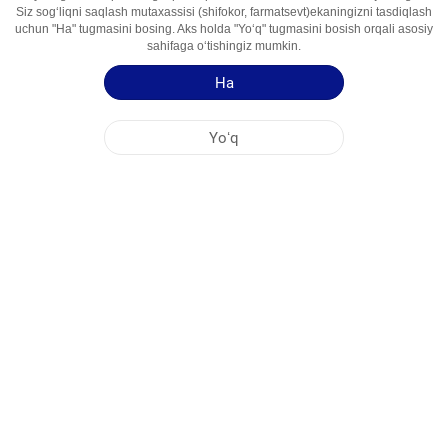
Siz sogʻliqni saqlash mutaxassisi (shifokor, farmatsevt)ekaningizni tasdiqlash
Foydalanish
Suayk Rezorbsiyasini Ingibitori
uchun "Ha" tugmasini bosing. Aks holda "Yoʻq" tugmasini bosish orqali asosiy
Sohalari
sahifaga oʻtishingiz mumkin.
Ha
Qoʻllash yoʻriqnomasi
Mahsulot haqida qisqa maʻlumot
Yoʻq
NOBEL OʻZBEKISTON
MARKAZİY OFIS
FABRIKA MANZILLARI
SAYT HARITASI
BOSHQA
IJTIMOIY MEDIA
Saytimizdan maksimal darajada foydalanishingiz uchun Cookie fayllari qoʻllaniladi.
Ushbu saytga kirib, Cookie fayllardan foydalanishga rozilik bildirmoqdasiz. Qoʻshimcha