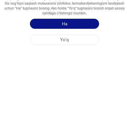
Siz sogʻliqni saqlash mutaxassisi (shifokor, farmatsevt)ekaningizni tasdiqlash
Foydalanish
Allergiyaga Qarshi Vosita
uchun "Ha" tugmasini bosing. Aks holda "Yoʻq" tugmasini bosish orqali asosiy
Sohalari
sahifaga oʻtishingiz mumkin.
Ha
Qoʻllash yoʻriqnomasi
Mahsulot haqida qisqa maʻlumot
Yoʻq
NOBEL OʻZBEKISTON
MARKAZİY OFIS
FABRIKA MANZILLARI
SAYT HARITASI
BOSHQA
IJTIMOIY MEDIA
Saytimizdan maksimal darajada foydalanishingiz uchun Cookie fayllari qoʻllaniladi.
Ushbu saytga kirib, Cookie fayllardan foydalanishga rozilik bildirmoqdasiz. Qoʻshimcha