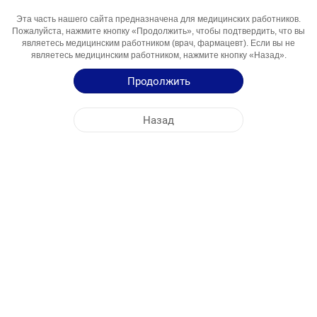
Эта часть нашего сайта предназначена для медицинских работников.
Активный
Klaritromitsin
Пожалуйста, нажмите кнопку «Продолжить», чтобы подтвердить, что вы
Компонент
являетесь медицинским работником (врач, фармацевт). Если вы не
являетесь медицинским работником, нажмите кнопку «Назад».
Области
Antibiotik (Makrolid Guruhi)
Использования
Продолжить
Инструкция по Применению
Назад
Краткая Информация о Продукции
ЦЕНТРАЛЬНЫЙ ОФИС
NOBEL УЗБЕКИСТАН
АДРЕСА ФАБРИК
КАРТА САЙТА
ДРУГОЕ