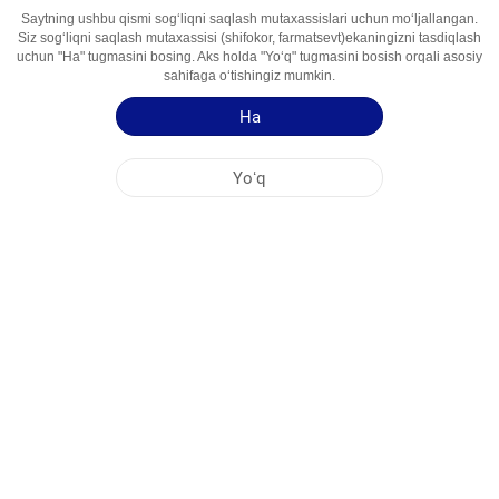
Saytning ushbu qismi sogʻliqni saqlash mutaxassislari uchun moʻljallangan.
Siz sogʻliqni saqlash mutaxassisi (shifokor, farmatsevt)ekaningizni tasdiqlash
Faol İngredient
Itrakonazol
uchun "Ha" tugmasini bosing. Aks holda "Yoʻq" tugmasini bosish orqali asosiy
Foydalanish
Zamburug'larga Qarshi Vosita
sahifaga oʻtishingiz mumkin.
Sohalari
Ha
Qoʻllash yoʻriqnomasi
Yoʻq
Mahsulot haqida qisqa maʻlumot
NOBEL OʻZBEKISTON
MARKAZİY OFIS
FABRIKA MANZILLARI
SAYT HARITASI
BOSHQA