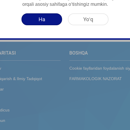
ulot haqida qisqa maʻlumot
orqali asosiy sahifaga oʻtishingiz mumkin.
Ha
Yoʻq
ARITASI
BOSHQA
v
Cookie fayllaridan foydalanish si
iqarish & Ilmiy Tadqiqot
FARMAKOLOGIK NAZORAT
ar
dicus
hun