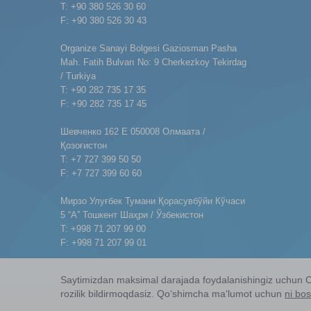
T: +90 380 526 30 60
F: +90 380 526 30 43
Organize Sanayi Bolgesi Gaziosman Pasha
Mah. Fatih Bulvarı No: 9 Cherkezkoy Tekirdag
/ Turkiya
T: +90 282 735 17 35
F: +90 282 735 17 45
Шевченко 162 E 050008 Олмаата /
Қозоғистон
T: +7 727 399 50 50
F: +7 727 399 60 60
Мирзо Улуғбек Тумани Қорасувбўйи Кўчаси
5 “А” Тошкент Шаҳри / Ўзбекистон
T: +998 71 207 99 00
F: +998 71 207 99 01
Saytimizdan maksimal darajada foydalanishingiz uchun Cook
rozilik bildirmoqdasiz. Qoʻshimcha maʻlumot uchun
ni bos
© Copyright 2026
Nobel İlaç San. ve Tic. A.Ş. – Barcha huquqlar himoyal