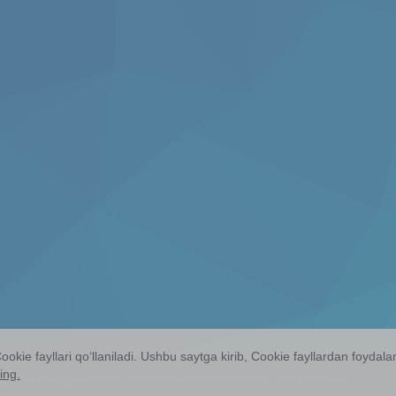
ie fayllari qoʻllaniladi. Ushbu saytga kirib, Cookie fayllardan foydal
ing.
angan.
Bu saytdagi maʻlumotlar shifokor yoki farmatsevt maslahati oʻrnini ololmaydi.