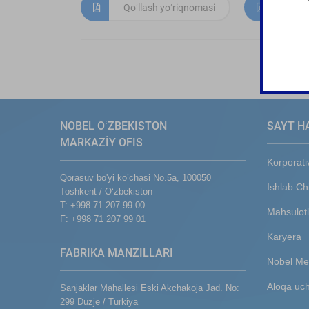
Qoʻllash yoʻriqnomasi
Mahs
NOBEL OʻZBEKISTON
SAYT H
MARKAZİY OFIS
Korporati
Qorasuv bo'yi ko’chasi No.5a, 100050
Ishlab Ch
Toshkent / Oʻzbekiston
T: +998 71 207 99 00
Mahsulotl
F: +998 71 207 99 01
Karyera
FABRIKA MANZILLARI
Nobel Me
Aloqa uc
Sanjaklar Mahallesi Eski Akchakoja Jad. No:
299 Duzje / Turkiya