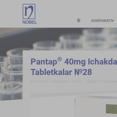
KORPORATIV
;
®
Pantap
40mg Ichakda 
Tabletkalar №28
®
Bosh sahifa
Mahsulotlar
Dorilar
Pantap
40mg Ichakd