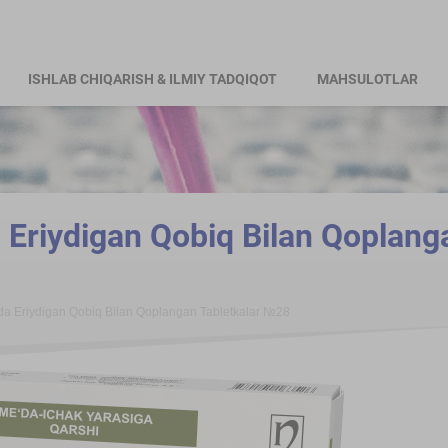
ISHLAB CHIQARISH & ILMIY TADQIQOT
MAHSULOTLAR
Eriydigan Qobiq Bilan Qoplang
a Eriydigan Qobiq Bilan Qoplangan Tabletkalar №28