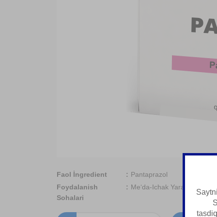
Faol İngredient
Pantaprazol
Foydalanish
Me‘da-Ichak Yarasiga Qarsh
Saytni
Sohalari
S
tasdi