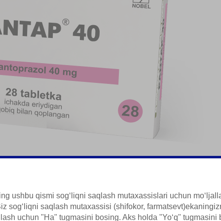
i Vosita
ng ushbu qismi sogʻliqni saqlash mutaxassislari uchun moʻljal
iz sogʻliqni saqlash mutaxassisi (shifokor, farmatsevt)ekaningiz
qlash uchun "Ha" tugmasini bosing. Aks holda "Yoʻq" tugmasini 