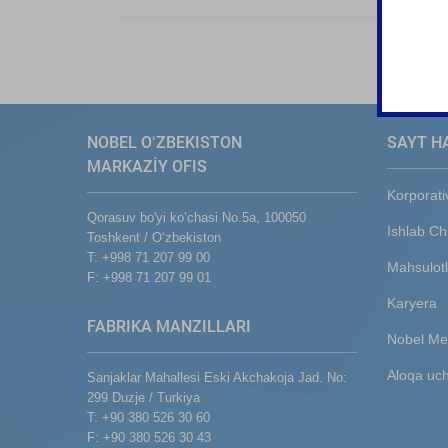
NOBEL OʻZBEKISTON
SAYT H
MARKAZİY OFIS
Korporati
Qorasuv bo'yi ko’chasi No.5a, 100050
Ishlab Ch
Toshkent / Oʻzbekiston
T: +998 71 207 99 00
Mahsulotl
F: +998 71 207 99 01
Karyera
FABRIKA MANZILLARI
Nobel Me
Aloqa uc
Sanjaklar Mahallesi Eski Akchakoja Jad. No:
299 Duzje / Turkiya
T: +90 380 526 30 60
F: +90 380 526 30 43