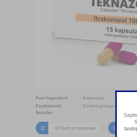
Faol İngredient
Itrakonazol
Foydalanish
Zamburug'larga Qarshi Vosi
Sohalari
Saytni
S
Qoʻllash yoʻriqnomasi
Mahs
tasdi