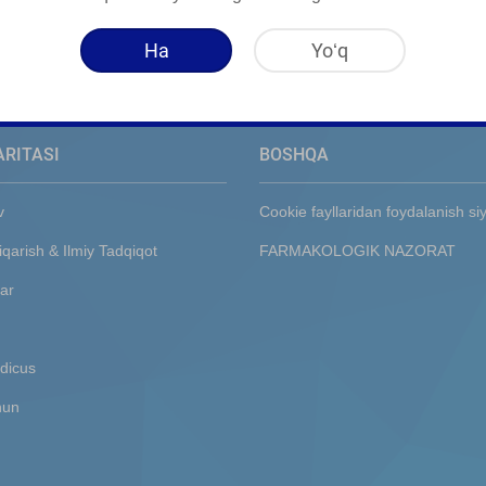
Ha
Yoʻq
ARITASI
BOSHQA
v
Cookie fayllaridan foydalanish si
iqarish & Ilmiy Tadqiqot
FARMAKOLOGIK NAZORAT
ar
dicus
hun