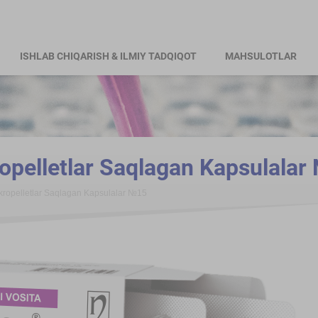
ISHLAB CHIQARISH & ILMIY TADQIQOT
MAHSULOTLAR
pelletlar Saqlagan Kapsulalar
ropelletlar Saqlagan Kapsulalar №15