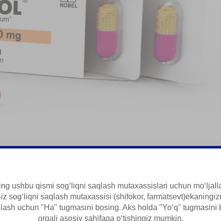
ta
ng ushbu qismi sogʻliqni saqlash mutaxassislari uchun moʻljal
iz sogʻliqni saqlash mutaxassisi (shifokor, farmatsevt)ekaningiz
ulot haqida qisqa maʻlumot
qlash uchun "Ha" tugmasini bosing. Aks holda "Yoʻq" tugmasini 
orqali asosiy sahifaga oʻtishingiz mumkin.