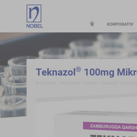
KORPORATIV
;
®
Teknazol
100mg Mikro
®
Bosh sahifa
Mahsulotlar
Dorilar
Teknazol
100mg Mik