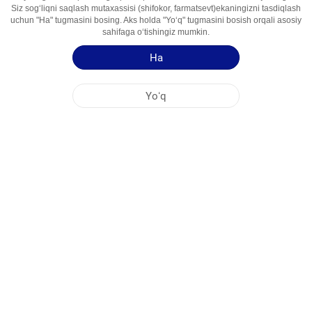
Siz sogʻliqni saqlash mutaxassisi (shifokor, farmatsevt)ekaningizni tasdiqlash
Foydalanish
Mukolitik va Balg‘am Ko‘chiruvchi Vosita
uchun "Ha" tugmasini bosing. Aks holda "Yoʻq" tugmasini bosish orqali asosiy
Sohalari
sahifaga oʻtishingiz mumkin.
Ha
Qoʻllash yoʻriqnomasi
Mahsulot haqida qisqa maʻlumot
Yoʻq
NOBEL OʻZBEKISTON
MARKAZİY OFIS
FABRIKA MANZILLARI
SAYT HARITASI
BOSHQA
IJTIMOIY MEDIA
Saytimizdan maksimal darajada foydalanishingiz uchun Cookie fayllari qoʻllaniladi.
Ushbu saytga kirib, Cookie fayllardan foydalanishga rozilik bildirmoqdasiz. Qoʻshimcha