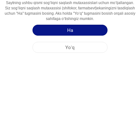
Saytning ushbu qismi sogʻliqni saqlash mutaxassislari uchun moʻljallangan.
Faol İngredient
Gidroxlorotiazid, Enalapril Maleati
Siz sogʻliqni saqlash mutaxassisi (shifokor, farmatsevt)ekaningizni tasdiqlash
uchun "Ha" tugmasini bosing. Aks holda "Yoʻq" tugmasini bosish orqali asosiy
Foydalanish
Antigipertenziv Vosita
sahifaga oʻtishingiz mumkin.
Sohalari
Ha
Qoʻllash yoʻriqnomasi
Yoʻq
Mahsulot haqida qisqa maʻlumot
NOBEL OʻZBEKISTON
MARKAZİY OFIS
FABRIKA MANZILLARI
SAYT HARITASI
BOSHQA