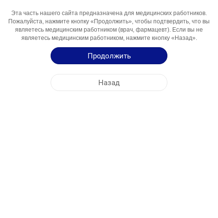
Эта часть нашего сайта предназначена для медицинских работников.
Активный
Metformin Gidroxlorid
Пожалуйста, нажмите кнопку «Продолжить», чтобы подтвердить, что вы
Компонент
являетесь медицинским работником (врач, фармацевт). Если вы не
являетесь медицинским работником, нажмите кнопку «Назад».
Области
Gipoglikemik Vosita
Использования
Продолжить
Инструкция по Применению
Назад
Краткая Информация о Продукции
ЦЕНТРАЛЬНЫЙ ОФИС
NOBEL УЗБЕКИСТАН
АДРЕСА ФАБРИК
КАРТА САЙТА
ДРУГОЕ