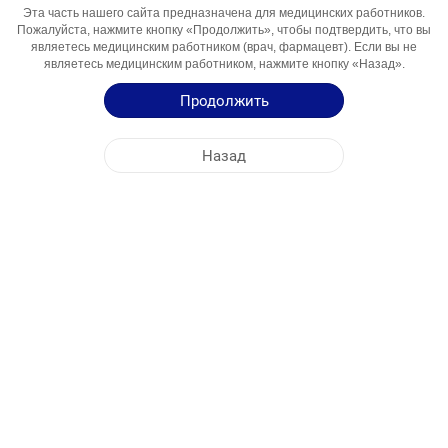
Активный
Paratsetamol
Эта часть нашего сайта предназначена для медицинских работников.
Пожалуйста, нажмите кнопку «Продолжить», чтобы подтвердить, что вы
Компонент
являетесь медицинским работником (врач, фармацевт). Если вы не
Области
Analgetik-Antipiretik
являетесь медицинским работником, нажмите кнопку «Назад».
Использования
Продолжить
Инструкция по Применению
Назад
Краткая Информация о Продукции
ЦЕНТРАЛЬНЫЙ ОФИС
NOBEL УЗБЕКИСТАН
АДРЕСА ФАБРИК
КАРТА САЙТА
ДРУГОЕ