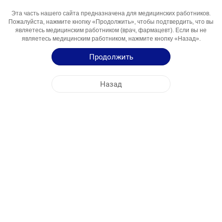
Эта часть нашего сайта предназначена для медицинских работников.
Активный
Simavstatin
Пожалуйста, нажмите кнопку «Продолжить», чтобы подтвердить, что вы
Компонент
являетесь медицинским работником (врач, фармацевт). Если вы не
являетесь медицинским работником, нажмите кнопку «Назад».
Области
Gipolipidemik Vosita
Использования
Продолжить
Инструкция по Применению
Назад
Краткая Информация о Продукции
ЦЕНТРАЛЬНЫЙ ОФИС
NOBEL УЗБЕКИСТАН
АДРЕСА ФАБРИК
КАРТА САЙТА
ДРУГОЕ