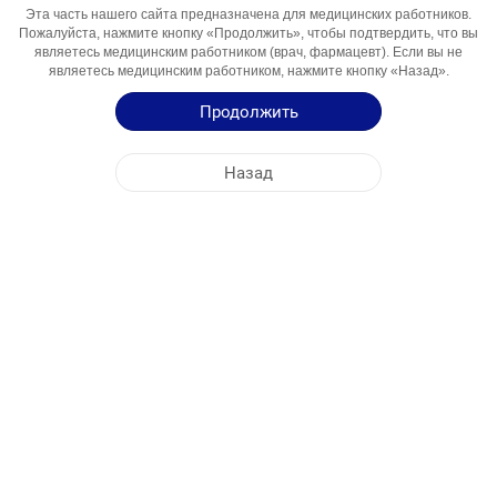
Активный
Tiokolxikozid
Эта часть нашего сайта предназначена для медицинских работников.
Пожалуйста, нажмите кнопку «Продолжить», чтобы подтвердить, что вы
Компонент
являетесь медицинским работником (врач, фармацевт). Если вы не
Области
Markaziy ta'sirga ega miorelaksant
являетесь медицинским работником, нажмите кнопку «Назад».
Использования
Продолжить
Инструкция по Применению
Назад
Краткая Информация о Продукции
ЦЕНТРАЛЬНЫЙ ОФИС
NOBEL УЗБЕКИСТАН
АДРЕСА ФАБРИК
КАРТА САЙТА
ДРУГОЕ