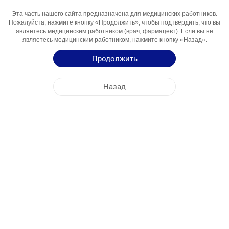
Эта часть нашего сайта предназначена для медицинских работников.
Активный
Lozartan Kaliy
Пожалуйста, нажмите кнопку «Продолжить», чтобы подтвердить, что вы
Компонент
являетесь медицинским работником (врач, фармацевт). Если вы не
являетесь медицинским работником, нажмите кнопку «Назад».
Области
Antigipertenziv Vosita
Использования
Продолжить
Инструкция по Применению
Назад
Краткая Информация о Продукции
ЦЕНТРАЛЬНЫЙ ОФИС
NOBEL УЗБЕКИСТАН
АДРЕСА ФАБРИК
КАРТА САЙТА
ДРУГОЕ