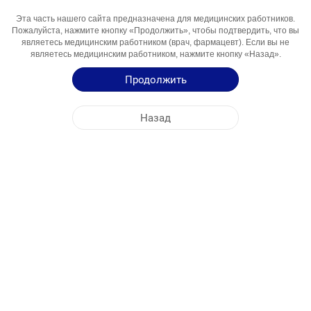
Эта часть нашего сайта предназначена для медицинских работников.
Активный
Тадалафил
Пожалуйста, нажмите кнопку «Продолжить», чтобы подтвердить, что вы
Компонент
являетесь медицинским работником (врач, фармацевт). Если вы не
являетесь медицинским работником, нажмите кнопку «Назад».
Области
Лекарство для лечения эректильной
Использования
дисфункции
Продолжить
Инструкция по Применению
Назад
Краткая Информация о Продукции
ЦЕНТРАЛЬНЫЙ ОФИС
NOBEL УЗБЕКИСТАН
АДРЕСА ФАБРИК
КАРТА САЙТА
ДРУГОЕ