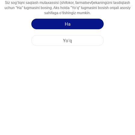
Siz sogʻliqni saqlash mutaxassisi (shifokor, farmatsevt)ekaningizni tasdiqlash
Foydalanish
anticoagulant
uchun "Ha" tugmasini bosing. Aks holda "Yoʻq" tugmasini bosish orqali asosiy
Sohalari
sahifaga oʻtishingiz mumkin.
Ha
Qoʻllash yoʻriqnomasi
Yoʻq
NOBEL OʻZBEKISTON
MARKAZİY OFIS
FABRIKA MANZILLARI
SAYT HARITASI
BOSHQA
IJTIMOIY MEDIA
Saytimizdan maksimal darajada foydalanishingiz uchun Cookie fayllari qoʻllaniladi.
Ushbu saytga kirib, Cookie fayllardan foydalanishga rozilik bildirmoqdasiz. Qoʻshimcha