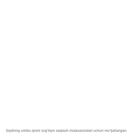
Uzbek
;
Voxaban 15mg tabletkalar №28
Bosh sahifa
Mahsulotlar
Dorilar
Voxaban 15mg tabletkalar №28
Saytning ushbu qismi sogʻliqni saqlash mutaxassislari uchun moʻljallangan.
Faol İngredient
rivaroksaban