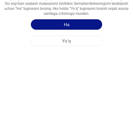
Siz sogʻliqni saqlash mutaxassisi (shifokor, farmatsevt)ekaningizni tasdiqlash
Foydalanish
Virusga Qarshi Vosita
uchun "Ha" tugmasini bosing. Aks holda "Yoʻq" tugmasini bosish orqali asosiy
Sohalari
sahifaga oʻtishingiz mumkin.
Ha
Qoʻllash yoʻriqnomasi
Mahsulot haqida qisqa maʻlumot
Yoʻq
NOBEL OʻZBEKISTON
MARKAZİY OFIS
FABRIKA MANZILLARI
SAYT HARITASI
BOSHQA
IJTIMOIY MEDIA
Saytimizdan maksimal darajada foydalanishingiz uchun Cookie fayllari qoʻllaniladi.
Ushbu saytga kirib, Cookie fayllardan foydalanishga rozilik bildirmoqdasiz. Qoʻshimcha