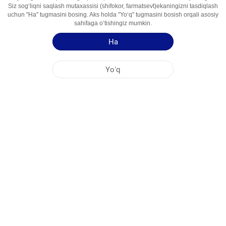
Siz sogʻliqni saqlash mutaxassisi (shifokor, farmatsevt)ekaningizni tasdiqlash
Foydalanish
Antidepressant
uchun "Ha" tugmasini bosing. Aks holda "Yoʻq" tugmasini bosish orqali asosiy
Sohalari
sahifaga oʻtishingiz mumkin.
Ha
Qoʻllash yoʻriqnomasi
Mahsulot haqida qisqa maʻlumot
Yoʻq
NOBEL OʻZBEKISTON
MARKAZİY OFIS
FABRIKA MANZILLARI
SAYT HARITASI
BOSHQA
IJTIMOIY MEDIA
Saytimizdan maksimal darajada foydalanishingiz uchun Cookie fayllari qoʻllaniladi.
Ushbu saytga kirib, Cookie fayllardan foydalanishga rozilik bildirmoqdasiz. Qoʻshimcha