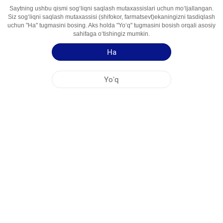
Saytning ushbu qismi sogʻliqni saqlash mutaxassislari uchun moʻljallangan.
Siz sogʻliqni saqlash mutaxassisi (shifokor, farmatsevt)ekaningizni tasdiqlash
Faol İngredient
Amoksitsilin, Klavulan Kislotasi
uchun "Ha" tugmasini bosing. Aks holda "Yoʻq" tugmasini bosish orqali asosiy
Foydalanish
Antibiotik (Penitsillin Guruhi)
sahifaga oʻtishingiz mumkin.
Sohalari
Ha
Qoʻllash yoʻriqnomasi
Yoʻq
Mahsulot haqida qisqa maʻlumot
NOBEL OʻZBEKISTON
MARKAZİY OFIS
FABRIKA MANZILLARI
SAYT HARITASI
BOSHQA