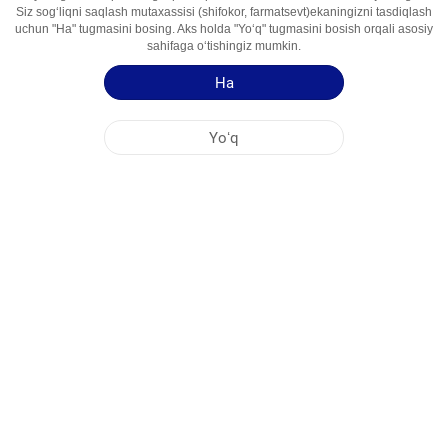
Siz sogʻliqni saqlash mutaxassisi (shifokor, farmatsevt)ekaningizni tasdiqlash
Foydalanish
Antigipertenziv Vosita
uchun "Ha" tugmasini bosing. Aks holda "Yoʻq" tugmasini bosish orqali asosiy
Sohalari
sahifaga oʻtishingiz mumkin.
Ha
Qoʻllash yoʻriqnomasi
Mahsulot haqida qisqa maʻlumot
Yoʻq
NOBEL OʻZBEKISTON
MARKAZİY OFIS
FABRIKA MANZILLARI
SAYT HARITASI
BOSHQA
IJTIMOIY MEDIA
Saytimizdan maksimal darajada foydalanishingiz uchun Cookie fayllari qoʻllaniladi.
Ushbu saytga kirib, Cookie fayllardan foydalanishga rozilik bildirmoqdasiz. Qoʻshimcha