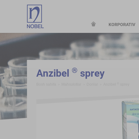
KORPORATIV
;
®
Anzibel
sprey
®
Bosh sahifa
Mahsulotlar
Dorilar
Anzibel
sprey