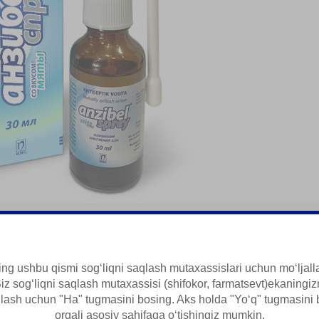
ini Davolash
ng ushbu qismi sogʻliqni saqlash mutaxassislari uchun moʻljal
iz sogʻliqni saqlash mutaxassisi (shifokor, farmatsevt)ekaningiz
qlash uchun "Ha" tugmasini bosing. Aks holda "Yoʻq" tugmasini 
orqali asosiy sahifaga oʻtishingiz mumkin.