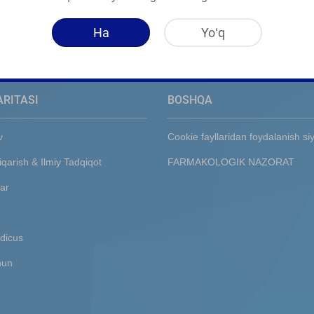
Ha
Yoʻq
ARITASI
BOSHQA
v
Cookie fayllaridan foydalanish si
iqarish & Ilmiy Tadqiqot
FARMAKOLOGIK NAZORAT
ar
dicus
hun