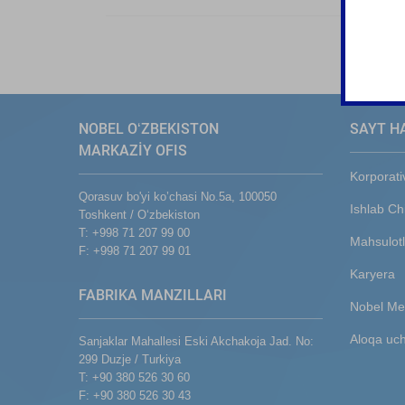
NOBEL OʻZBEKISTON
SAYT H
MARKAZİY OFIS
Korporati
Qorasuv bo'yi ko’chasi No.5a, 100050
Ishlab Ch
Toshkent / Oʻzbekiston
T: +998 71 207 99 00
Mahsulotl
F: +998 71 207 99 01
Karyera
FABRIKA MANZILLARI
Nobel Me
Aloqa uc
Sanjaklar Mahallesi Eski Akchakoja Jad. No:
299 Duzje / Turkiya
T: +90 380 526 30 60
F: +90 380 526 30 43