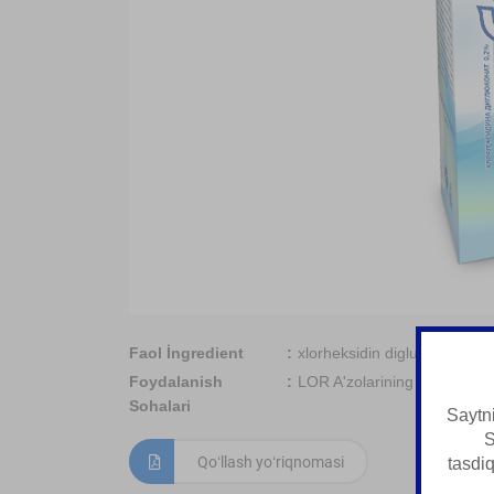
Faol İngredient
xlorheksidin diglukonat
Foydalanish
LOR A'zolarining Kasalliklar
Sohalari
Saytni
S
Qoʻllash yoʻriqnomasi
tasdi