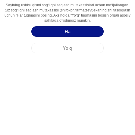
Saytning ushbu qismi sogʻliqni saqlash mutaxassislari uchun moʻljallangan.
Siz sogʻliqni saqlash mutaxassisi (shifokor, farmatsevt)ekaningizni tasdiqlash
Faol İngredient
Albendazol
uchun "Ha" tugmasini bosing. Aks holda "Yoʻq" tugmasini bosish orqali asosiy
Foydalanish
Antigelmint Vosita
sahifaga oʻtishingiz mumkin.
Sohalari
Ha
Qoʻllash yoʻriqnomasi
Yoʻq
Mahsulot haqida qisqa maʻlumot
NOBEL OʻZBEKISTON
MARKAZİY OFIS
FABRIKA MANZILLARI
SAYT HARITASI
BOSHQA