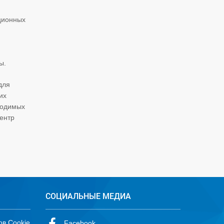
ационных
ы.
для
их
водимых
ентр
СОЦИАЛЬНЫЕ МЕДИА
ов Cookie
Facebook