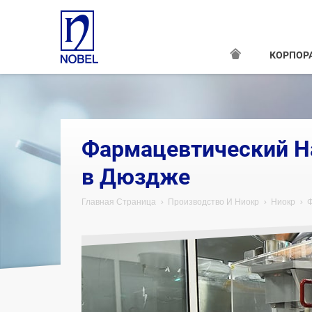
КОРПОР
Фармацевтический Н
в Дюздже
Главная Страница
Производство И Ниокр
Ниокр
Ф