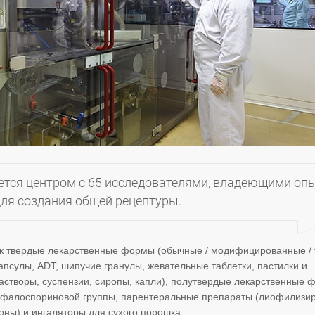
ется центром с 65 исследователями, владеющими оп
для создания общей рецептуры.
ак твердые лекарственные формы (обычные / модифицированные / 
апсулы, ADT, шипучие гранулы, жевательные таблетки, пастилки и
створы, суспензии, сиропы, капли), полутвердые лекарственные
 цефалоспориновой группы, парентеральные препараты (лиофилизи
оны) и ингаляторы для сухого порошка.