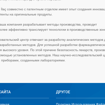
 İlaç совместно с патентным отделом имеет опыт создания иннов
тенты на оригинальные продукты.
наша компания разрабатывает методы производства, проводит
олее эффективно транслирует технологии в производственные зон
овательский центр отвечает за разработку аналитических методов 
у разработанных методов. Для успешной разработки фармацевтическ
высокого уровня. По этой причине безопасность лекарств, произ
омощью установленных методов. Наш научно-исследовательский ц
 приборами, созданными лабораториями.
САЙТА
ДРУГОЕ
тивная
Политика Использования Файл