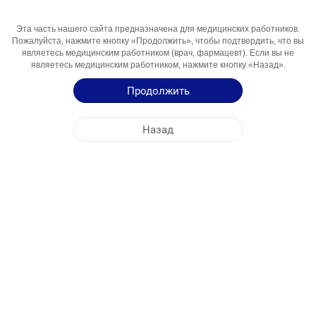
Эта часть нашего сайта предназначена для медицинских работников.
Пожалуйста, нажмите кнопку «Продолжить», чтобы подтвердить, что вы
Активный
Etodolak
являетесь медицинским работником (врач, фармацевт). Если вы не
Компонент
являетесь медицинским работником, нажмите кнопку «Назад».
Области
Nosteroid Yalig'lanishga Qarsi Vosita
Продолжить
Использования
Инструкция по Применению
Назад
Краткая Информация о Продукции
ЦЕНТРАЛЬНЫЙ ОФИС
NOBEL УЗБЕКИСТАН
АДРЕСА ФАБРИК
КАРТА САЙТА