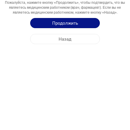
Пожалуйста, нажмите кнопку «Продолжить», чтобы подтвердить, что вы
Компонент
40 мг эзомепразолу)
являетесь медицинским работником (врач, фармацевт). Если вы не
Области
Противоязвенное средство
являетесь медицинским работником, нажмите кнопку «Назад».
Использования
Продолжить
Инструкция по Применению
Назад
ЦЕНТРАЛЬНЫЙ ОФИС
NOBEL УЗБЕКИСТАН
АДРЕСА ФАБРИК
КАРТА САЙТА
ДРУГОЕ
СОЦИАЛЬНЫЕ МЕДИА
Файлы cookie используются для максимально эффективного использования
нашего сайта. Заходя на этот сайт, вы соглашаетесь на использование файлов