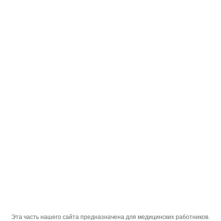
Русский
;
Эсреф®
Главная Страница
Наши Продукты
Лекарство
Эсреф®
Эта часть нашего сайта предназначена для медицинских работников.
Активный
эзомепразола магния дигидрат (эквивалентный