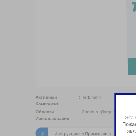
Активный
Terbinafin
Компонент
Области
Zamburug'larga Qarshi Vosi
Эта 
Использования
Пожал
явл
Инструкция по Применению