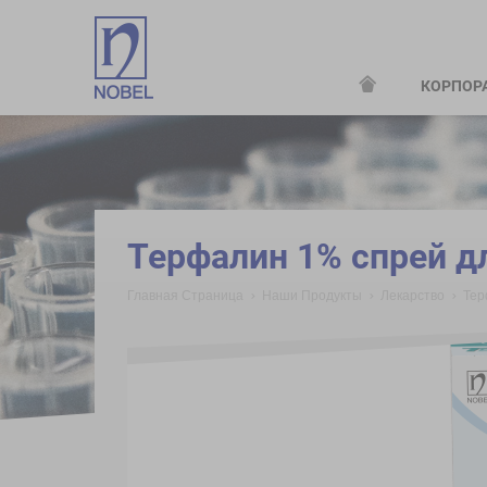
КОРПОР
;
Терфалин 1% спрей дл
Главная Страница
Наши Продукты
Лекарство
Тер