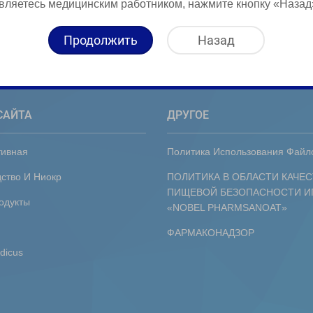
вляетесь медицинским работником, нажмите кнопку «Назад
Продолжить
Назад
САЙТА
ДРУГОЕ
тивная
Политика Использования Файл
ство И Ниокр
ПОЛИТИКА В ОБЛАСТИ КАЧЕС
ПИЩЕВОЙ БЕЗОПАСНОСТИ И
одукты
«NOBEL PHARMSANOAT»
ФАРМАКОНАДЗОР
dicus