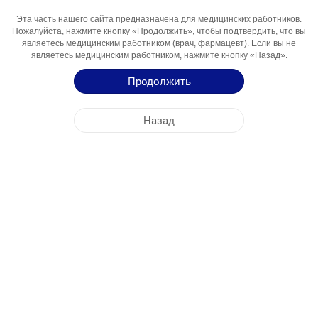
Эта часть нашего сайта предназначена для медицинских работников.
Активный
Teofillin
Пожалуйста, нажмите кнопку «Продолжить», чтобы подтвердить, что вы
Компонент
являетесь медицинским работником (врач, фармацевт). Если вы не
являетесь медицинским работником, нажмите кнопку «Назад».
Области
Bronxolitik vosita
Использования
Продолжить
Инструкция по Применению
Назад
Краткая Информация о Продукции
ЦЕНТРАЛЬНЫЙ ОФИС
NOBEL УЗБЕКИСТАН
АДРЕСА ФАБРИК
КАРТА САЙТА
ДРУГОЕ