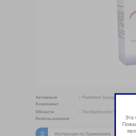
Активный
Passiflora Suyuq Ekstrakti
Компонент
Области
Tinchlantiruvchi Vosita
Эта 
Использования
Пожал
явл
Инструкция по Применению