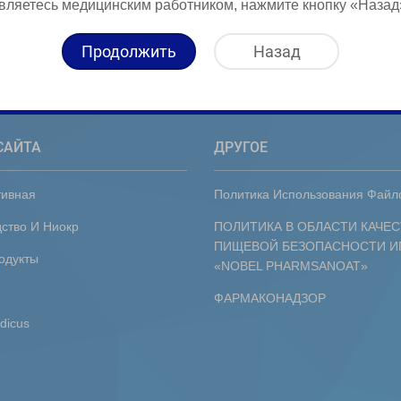
вляетесь медицинским работником, нажмите кнопку «Назад
Продолжить
Назад
САЙТА
ДРУГОЕ
тивная
Политика Использования Файл
ство И Ниокр
ПОЛИТИКА В ОБЛАСТИ КАЧЕС
ПИЩЕВОЙ БЕЗОПАСНОСТИ И
одукты
«NOBEL PHARMSANOAT»
ФАРМАКОНАДЗОР
dicus