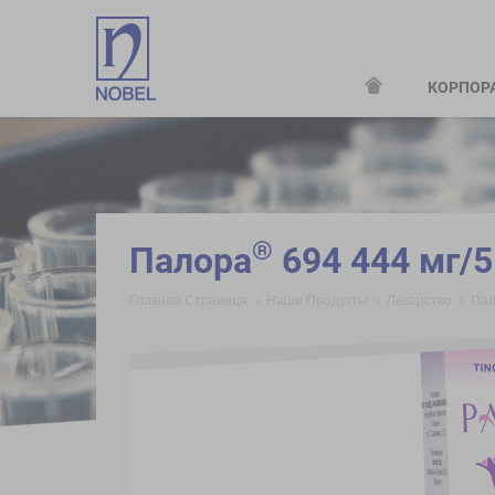
КОРПОР
;
®
Палора
694 444 мг/5
Главная Страница
Наши Продукты
Лекарство
Пал