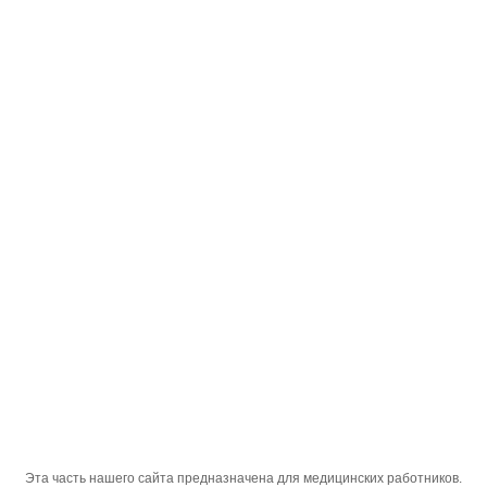
Русский
;
Паксибан 2,5мг
Главная Страница
Наши Продукты
Лекарство
Паксибан 2,5мг
Эта часть нашего сайта предназначена для медицинских работников.
Активный
апиксабан