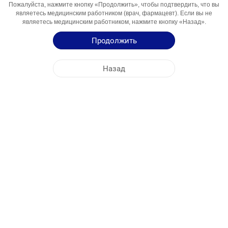
Пожалуйста, нажмите кнопку «Продолжить», чтобы подтвердить, что вы
Компонент
являетесь медицинским работником (врач, фармацевт). Если вы не
Области
антикоагулянт
являетесь медицинским работником, нажмите кнопку «Назад».
Использования
Продолжить
Инструкция по Применению
Назад
ЦЕНТРАЛЬНЫЙ ОФИС
NOBEL УЗБЕКИСТАН
АДРЕСА ФАБРИК
КАРТА САЙТА
ДРУГОЕ
СОЦИАЛЬНЫЕ МЕДИА
Файлы cookie используются для максимально эффективного использования
нашего сайта. Заходя на этот сайт, вы соглашаетесь на использование файлов