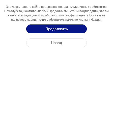
Эта часть нашего сайта предназначена для медицинских работников.
Активный
Montelukast
Пожалуйста, нажмите кнопку «Продолжить», чтобы подтвердить, что вы
Компонент
являетесь медицинским работником (врач, фармацевт). Если вы не
являетесь медицинским работником, нажмите кнопку «Назад».
Области
Bronxial Astmani Davolash Uchun Vosita
Использования
Продолжить
Инструкция по Применению
Назад
Краткая Информация о Продукции
ЦЕНТРАЛЬНЫЙ ОФИС
NOBEL УЗБЕКИСТАН
АДРЕСА ФАБРИК
КАРТА САЙТА
ДРУГОЕ