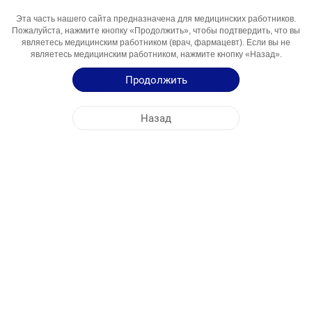
Эта часть нашего сайта предназначена для медицинских работников.
Активный
Zolmitriptan
Пожалуйста, нажмите кнопку «Продолжить», чтобы подтвердить, что вы
Компонент
являетесь медицинским работником (врач, фармацевт). Если вы не
являетесь медицинским работником, нажмите кнопку «Назад».
Области
Migrenga Qarshi Vosita
Использования
Продолжить
Инструкция по Применению
Назад
Краткая Информация о Продукции
ЦЕНТРАЛЬНЫЙ ОФИС
NOBEL УЗБЕКИСТАН
АДРЕСА ФАБРИК
КАРТА САЙТА
ДРУГОЕ