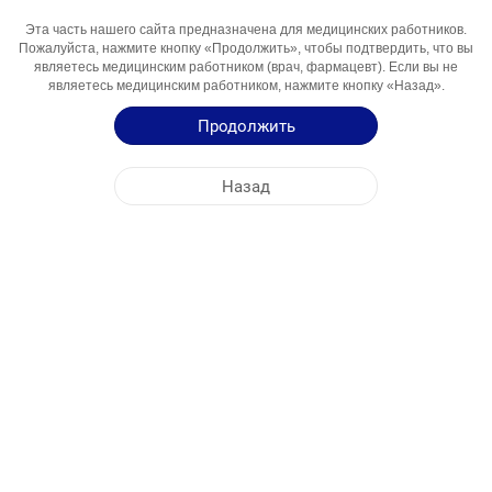
Эта часть нашего сайта предназначена для медицинских работников.
Активный
Deksketoprofen
Пожалуйста, нажмите кнопку «Продолжить», чтобы подтвердить, что вы
Компонент
являетесь медицинским работником (врач, фармацевт). Если вы не
являетесь медицинским работником, нажмите кнопку «Назад».
Области
Nosteroid Yalig'lanishga Qarsi Vosita
Использования
Продолжить
Инструкция по Применению
Назад
Краткая Информация о Продукции
ЦЕНТРАЛЬНЫЙ ОФИС
NOBEL УЗБЕКИСТАН
АДРЕСА ФАБРИК
КАРТА САЙТА
ДРУГОЕ