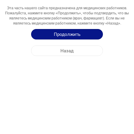
Эта часть нашего сайта предназначена для медицинских работников.
Активный
Deksketoprofen
Пожалуйста, нажмите кнопку «Продолжить», чтобы подтвердить, что вы
Компонент
являетесь медицинским работником (врач, фармацевт). Если вы не
являетесь медицинским работником, нажмите кнопку «Назад».
Области
Nosteroid Yalig'lanishga Qarsi Vosita
Использования
Продолжить
Инструкция по Применению
Назад
Краткая Информация о Продукции
ЦЕНТРАЛЬНЫЙ ОФИС
NOBEL УЗБЕКИСТАН
АДРЕСА ФАБРИК
КАРТА САЙТА
ДРУГОЕ