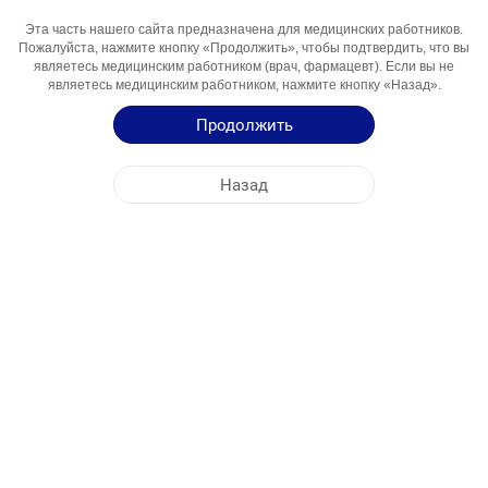
Эта часть нашего сайта предназначена для медицинских работников.
Активный
Albendazol
Пожалуйста, нажмите кнопку «Продолжить», чтобы подтвердить, что вы
Компонент
являетесь медицинским работником (врач, фармацевт). Если вы не
являетесь медицинским работником, нажмите кнопку «Назад».
Области
Antigelmint Vosita
Использования
Продолжить
Инструкция по Применению
Назад
Краткая Информация о Продукции
ЦЕНТРАЛЬНЫЙ ОФИС
NOBEL УЗБЕКИСТАН
АДРЕСА ФАБРИК
КАРТА САЙТА
ДРУГОЕ