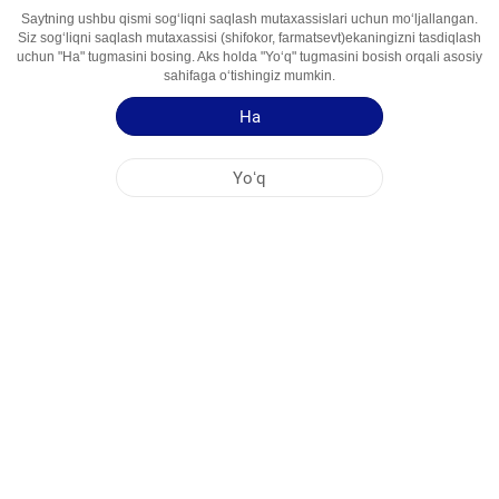
Saytning ushbu qismi sogʻliqni saqlash mutaxassislari uchun moʻljallangan.
Siz sogʻliqni saqlash mutaxassisi (shifokor, farmatsevt)ekaningizni tasdiqlash
Faol İngredient
Irbesartan, Gidroxlorotiazid
uchun "Ha" tugmasini bosing. Aks holda "Yoʻq" tugmasini bosish orqali asosiy
Foydalanish
Antigipertenziv Vosita
sahifaga oʻtishingiz mumkin.
Sohalari
Ha
Qoʻllash yoʻriqnomasi
Yoʻq
Mahsulot haqida qisqa maʻlumot
NOBEL OʻZBEKISTON
MARKAZİY OFIS
FABRIKA MANZILLARI
SAYT HARITASI
BOSHQA